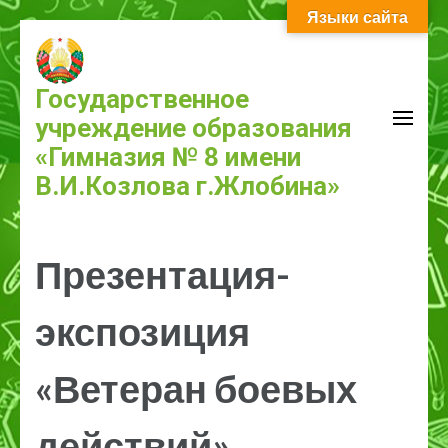
Языки сайта
Перейти
к
содержимому
Государственное
(нажмите
учреждение образования
Enter)
«Гимназия № 8 имени
В.И.Козлова г.Жлобина»
Презентация-
экспозиция
«Ветеран боевых
действий»